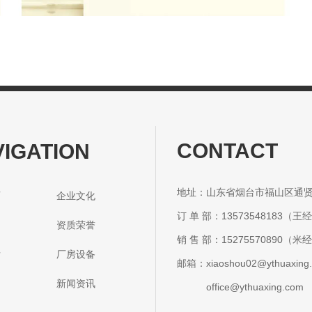
CONTACT
VIGATION
地址：山东省烟台市福山区通贤
首页 企业文化
订 单 部：13573548183（王
我们 资质荣誉
销 售 部：15275570890（米
展厅 厂房设备
邮箱：xiaoshou02@ythuaxing
客户 新闻资讯
office@ythuaxing.com