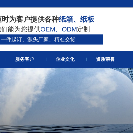
官网首
随时为客户提供各种
纸箱、纸板
我们能为您提供
OEM、ODM
定制
关于我
一件起订、源头厂家、精准交货
服务客户
企业文化
资质荣誉
丨
丨
丨
丨