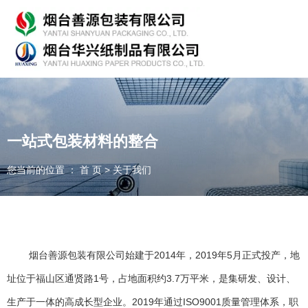
专业从事产品包装的研发、生产、销售，欢迎咨询！
一站式包装材料的整合
您当前的位置 ： 首 页
>
关于我们
随时为客户提供各种
纸箱、纸板
我们能为您提供
OEM、ODM
定制
一件起订、源头厂家、精准交货
烟台善源包装有限公司始建于2014年，2019年5月正式投产，地
址位于福山区通贤路1号，占地面积约3.7万平米，是集研发、设计、
全国咨询热线：
135-7354-8183
生产于一体的高成长型企业。2019年通过ISO9001质量管理体系，职