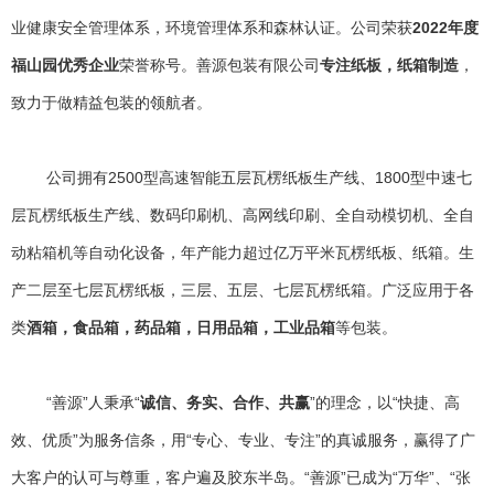
152-7557-0890
业健康安全管理体系，环境管理体系和森林认证。公司荣获
2022年度
福山园优秀企业
荣誉称号。善源包装有限公司
专注纸板，纸箱制造
，
致力于做精益包装的领航者。
公司拥有2500型高速智能五层瓦楞纸板生产线、1800型中速七
层瓦楞纸板生产线、数码印刷机、高网线印刷、全自动模切机、全自
动粘箱机等自动化设备，年产能力超过亿万平米瓦楞纸板、纸箱。生
产二层至七层瓦楞纸板，三层、五层、七层瓦楞纸箱。广泛应用于各
类
酒箱，食品箱，药品箱，日用品箱，工业品箱
等包装。
“善源”人秉承“
诚信、务实、合作、共赢
”的理念，以“快捷、高
效、优质”为服务信条，用“专心、专业、专注”的真诚服务，赢得了广
大客户的认可与尊重，客户遍及胶东半岛。“善源”已成为“万华”、“张