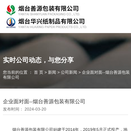
专业从事产品包装的研发、生产、销售，欢迎咨询！
实时公司动态，与您分享
您当前的位置 ： 首 页
>
新闻
>
公司新闻
>
企业面对面--烟台善源包装
随时为客户提供各种
纸箱、纸板
有限公司
我们能为您提供
OEM、ODM
定制
一件起订、源头厂家、精准交货
企业面对面--烟台善源包装有限公司
发布时间： 2024-03-20
全国咨询热线：
135-7354-8183
烟台善源包装有限公司始建于2014年，2019年5月正式投产，地