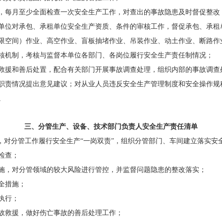
，每月至少全面检查一次安全生产工作，对查出的事故隐患及时督促整改
单位对承包、承租单位安全生产资质、条件的审核工作，督促承包、承租
限空间）作业、高空作业、盲板抽堵作业、吊装作业、动土作业、断路作
核机制，考核与监督本单位各部门、各岗位履行安全生产责任制情况；
救援和善后处置，配合有关部门开展事故调查处理，组织内部的事故调查
职责情况提出意见建议；对从业人员违反安全生产管理制度和安全操作规
。
三、分管生产、设备、技术部门负责人
安全
生产责任清单
，对分管工作履行安全生产“一岗双责”，组织分管部门、车间建立落实安
检查；
施，对分管领域的较大风险进行管控，并监督问题隐患的整改落实；
全措施；
执行；
故救援，做好伤亡事故的善后处理工作；