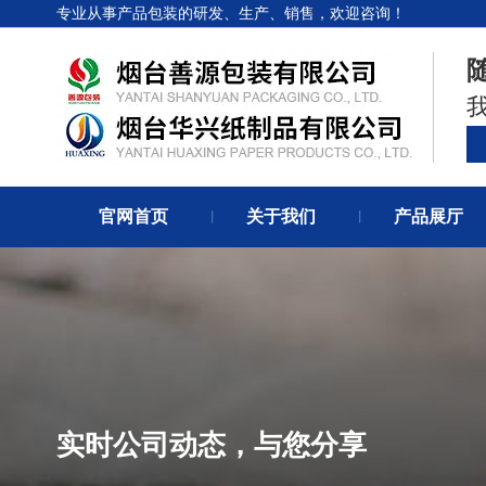
专业从事产品包装的研发、生产、销售，欢迎咨询！
官网首页
关于我们
产品展厅
丨
丨
实时公司动态，与您分享