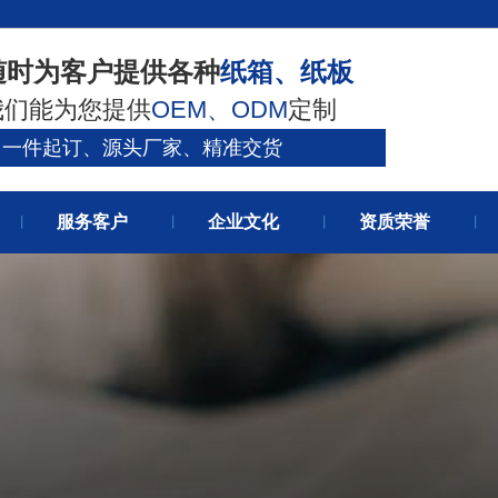
官网首
随时为客户提供各种
纸箱、纸板
我们能为您提供
OEM、ODM
定制
关于我
一件起订、源头厂家、精准交货
服务客户
企业文化
资质荣誉
丨
丨
丨
丨